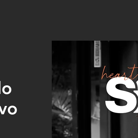
do
vo