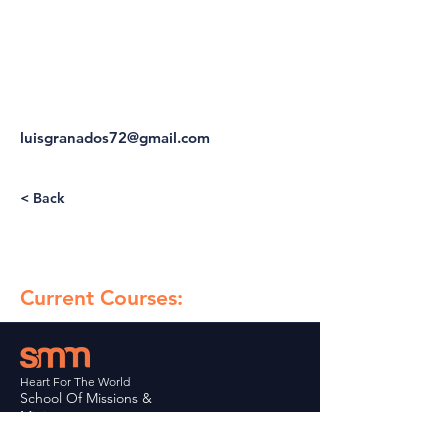
sirven activamente en su iglesia local y 
es parte del equipo de educación 
ministerial en la iglesia Heart for the 
World en Las Cruces NM.
luisgranados72@gmail.com
< Back
Current Courses:
Heart For The World
School Of Missions &
Ministry.