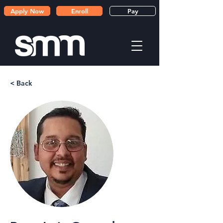
Apply Now
Enroll
Pay
< Back