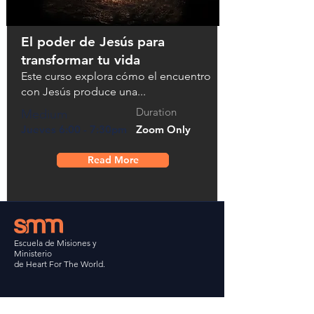
El poder de Jesús para
transformar tu vida
Este curso explora cómo el encuentro
con Jesús produce una...
Duration
Medium
Jueves 6:00 - 7:30pm
Zoom Only
Read More
Escuela de Misiones y
Ministerio
de Heart For The World.
¡Recibir