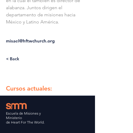
en la cual él también es director de 
alabanza. Juntos dirigen el 
departamento de misiones hacia 
México y Latino América.
misael@hftwchurch.org
< Back
Cursos actuales:
Escuela de Misiones y
Ministerio
de Heart For The World.