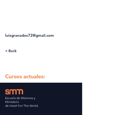
sirven activamente en su iglesia local y 
es parte del equipo de educación 
ministerial en la iglesia Heart for the 
World en Las Cruces NM.
luisgranados72@gmail.com
< Back
Cursos actuales:
Escuela de Misiones y
Ministerio
de Heart For The World.