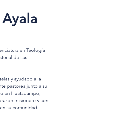
 Ayala
cenciatura en Teología 
terial de Las 
esias y ayudado a la 
te pastorea junto a su 
ario en Huatabampo, 
orazón misionero y con 
l en su comunidad.