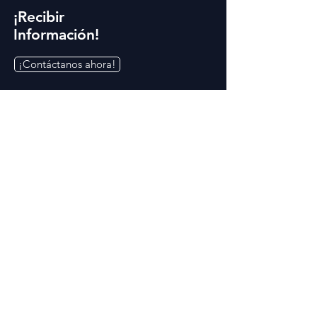
¡Recibir
Información!
¡Contáctanos ahora!
Contáctanos
+1 (575) 523 1113
registrar@hftw-smm.com
Dirección
1605 S. Valley Dr.
Las Cruces, NM 88005